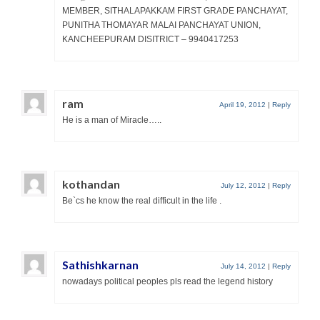
MEMBER, SITHALAPAKKAM FIRST GRADE PANCHAYAT,
PUNITHA THOMAYAR MALAI PANCHAYAT UNION,
KANCHEEPURAM DISITRICT – 9940417253
ram
April 19, 2012
|
Reply
He is a man of Miracle…..
kothandan
July 12, 2012
|
Reply
Be`cs he know the real difficult in the life .
Sathishkarnan
July 14, 2012
|
Reply
nowadays political peoples pls read the legend history