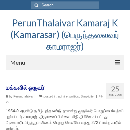
Search
for:
PerunThalaivar Kamaraj K
(Kamarasar) (பெருந்தலைவர்
காமராஜர்)
Menu
முகப்பு
மக்களில் ஒருவர்
25
பெருந்தலைவர் காமராசர்
JAN 2008
by
Perunthalaivar
|
posted in:
admire
,
politics
,
Simplicity
|
வாழ்க்கை வரலாறு
29
1954-ம் ஆண்டு தமிழ் புத்தாண்டு நாளன்று முதல்வர் பொறுப்பையேற்கப்
பிறப்பு
புறப்பட்டார் காமராஜ். திருமலைப் பிள்ளை வீதி திமிலோகப்பட்டது.
அனைவரிடமிருந்தும் விடைப் பெற்று வெளியே வந்து 2727 என்ற காரில்
கல்வி
ஏறினார்.