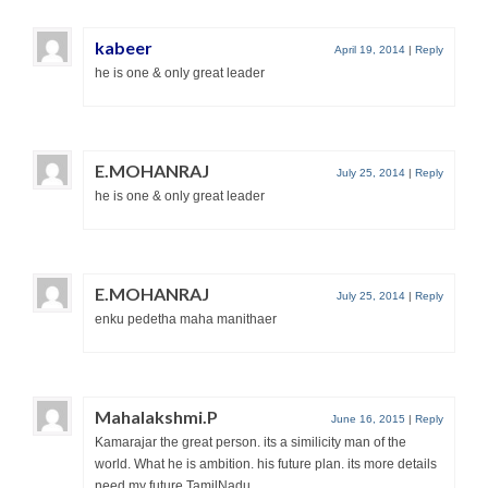
kabeer
April 19, 2014
|
Reply
he is one & only great leader
E.MOHANRAJ
July 25, 2014
|
Reply
he is one & only great leader
E.MOHANRAJ
July 25, 2014
|
Reply
enku pedetha maha manithaer
Mahalakshmi.P
June 16, 2015
|
Reply
Kamarajar the great person. its a similicity man of the
world. What he is ambition. his future plan. its more details
need my future TamilNadu.