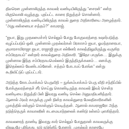
நாட்டுப்பற்று
திடீரென முன்னாலிருந்த காவலர் வண்டியிலிருந்து “சைரன்” என்ற
மிகுவொலி எழுந்தது. புறப்பட்ட காரை நிறுத்தச் சொன்னார்.
அரசியல்
முன்னாலிருந்த வண்டியிலிருந்த காவல் துறை அதிகாரியை அழைத்தார்.
“அது என்னையா சத்தம்?” காமராஜ்.
சிந்தனைகள்
“ஐயா, இது முதலமைச்சர் செல்லும் போது போகுவரத்தை உஷார்படுத்த
நிகழ்வுகள்
எழுப்பப்படும் ஒலி. முன்னால் முதல்வர்கள் பிரகாசம் ஐயா, ஓமந்தாரையா,
குமாரசாமிராஜா ஐயா, ராஜாஜி ஐயா எல்லோர் காலத்திலுமிருந்து வருகிற
சாதனைகள்
சம்பிரதாயம்” என்றார் காவல்துறை அதிகாரி. “இதோ பாருங்க… இதுக்கு
முன்னால இந்த சம்பிரதாயமெல்லாம் இருந்திருக்கலாம்… எனக்கு
இதெல்லாம் வேண்டாம்னேன். சத்தம் போடாமப் போங்க” என்று
கல்விச் சாதனைகள்
கூறிவிட்டுப் புறப்பட்டார்.
தொழிற் சாதனைகள்
அடுத்த கோடம்பாக்கம் பெருவீதி – நுங்கம்பாக்கம் பெரு வீதி சந்திப்பில்
போக்குவரத்தைச் சீர் செய்து கொண்டிருந்த காவலர் இவர் சென்ற
அரசியல் சாதனைகள்
வண்டியை நிறுத்தி பின் இவரது வண்டி செல்ல அனுமதியளித்தார்.
ஆனால் அவர் காருக்கு முன் நின்ற காவல்துறை மேலதிகாரிகளின்
பேச்சு சாதனைகள்
முகத்தில் எள்ளும் கொள்ளும் வெடித்தன். ஆனால் காமராஜரோ அந்த
நடுத்தெருக் காவாலரின் கடமையாற்றலைக் கண்டு உள்ளம் புளகித்தார்.
புகழ்
காவலரைத் தாண்டி இவரது கார் செல்லும் போதுதான் காவலருக்கு
தலைவர்கள்
விஷயமே புரிந்தது. நடு நடுங்கிப் போனார். முதல்வர் காரையே