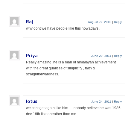
Raj
August 29, 2010
|
Reply
why dont we have people like this nowadays..
Priya
June 20, 2011
|
Reply
Really amazing ,he is a man of himalayan achievement
with the great qualities of simplicity , faith &
straightforwardness.
lotus
June 24, 2011
|
Reply
we cant get again like him … nobody believe he was 1985
dec 18th its noneother than me