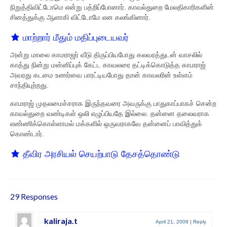
நிறுத்திவிட்டோமெ என்று பத்றிப்போனார். காவல்துறை மேலதிகாரிகளின்
கவிஞர்கள்
சினத்துக்கு ஆளாகி விட்டோமே என கலங்கினார்.
அரசியல்
மாற்றார் மீதும் மதிப்புடையவர்
அன்று மாலை காமராஜர் வீடு திருப்பியபோது கலவரத்துடன் வாசலில்
முதலமைச்சர்
காத்து நின்று மன்னிப்புக் கேட்ட காவலரை தட்டிக்கொடுத்த காமராஜ்
அவரது கடமை உணர்வை பாரட்டியபோது தான் காவலரின் உள்ளம்
திட்டங்கள்
சாந்தியுற்றது.
பொற்கால ஆட்சி
காமராஜ் முதலமைச்சராக இருந்தவரை அவருக்கு பாதுகாப்பாகச் சென்ற
காவல்துறை வண்டிகள் ஒலி எழுப்பியதே இல்லை. தன்னை தலைவராக
தமிழ் வளர்ச்சி
எண்ணிக்கொள்ளாமல் மக்களில் ஒருவராகவே தன்னைப் பாவித்துக்
கொண்டார்.
எளிமை
தீவிர அரசியல் செயற்பாடு தேசத்தொண்டு
சமூக நீதியாளர்
நினைவுகள்
29 Responses
நினைவிடம்
kaliraja.t
மணி மண்டபம்
April 21, 2009
|
Reply