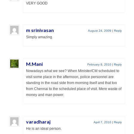
VERY GOOD
சிறப்பு பக்கங்கள்
மாணவர்களுக்கு
m srinivasan
August 24, 2009
|
Reply
மணி மொழிகள்
Simply amazing.
கல்வி வள்ளல்
சோதனைகள்
M.Mani
February 8, 2010
|
Reply
விருட்சம் வித்தானது
Nowadays what we see? When Minister/CM scheduled to
visit some place in the afternoon, police personnel are
Perunthalaivar
standing in the road side from morning itself and that too
from Chennai to the scheduled place of visit. Mere waste of
money and man power.
varadharaj
April 7, 2010
|
Reply
He is an ideal person.