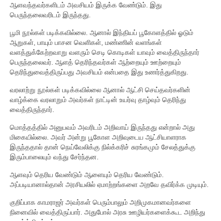
ஆளவந்தவர்களிடம் அவசியம் இருக்க வேண்டும். இது
நாட்டுப்பற்று
பெருந்தலைவரிடம் இருந்தது.
பூமி நூல்கள் படிக்கவில்லை. ஆனால் இந்தியப் பூகோளத்தில் ஓடும்
அரசியல்
ஆறுகள், பாயும் பாசன வெளிகள், மண்ணின் வளங்கள்
வளத்துக்கேற்றவாறு வளரும் செடி கொடிகள் யாவும் வைத்திருந்தார்
சிந்தனைகள்
பெருந்தலைவர். ஆளத் தெரிந்தவர்கள் ஆற்றையும் ஊற்றையும்
தெரிந்துவைத்திருப்பது அவசியம் என்பதை இது உணர்த்துகிறது.
நிகழ்வுகள்
வரலாற்று நூல்கள் படிக்கவில்லை ஆனால் ஆட்சி செய்தவர்களின்
சாதனைகள்
வாழ்க்கை வரலாறும் அவர்கள் நாட்டின் உயர்வு தாழ்வும் தெரிந்து
வைத்திருந்தார்.
கல்விச் சாதனைகள்
மொத்தத்தில் அனுபவம் அவரிடம் அறிவாய் இருந்தது என்றால் அது
தொழிற் சாதனைகள்
மிகையில்லை. அவர் அன்று பூகோள அறிவுடைய ஆட்சியாளராக
இருந்ததால் தான் நெய்வேலிக்கு நில்க்கரிச் சுரங்கமும் சேலத்துக்கு
அரசியல் சாதனைகள்
இரும்பாலையும் வந்து சேர்ந்தன.
பேச்சு சாதனைகள்
ஆளவும் தெரிய வேண்டும் ஆளையும் தெரிய வேண்டும்.
அப்படியானால்தான் அரசியலில் ஏமாற்றங்களை அறவே தவிர்க்க முடியும்.
புகழ்
குறிப்பாக காமராஜர் அவர்கள் பெரும்பாலும் அறிமுகமானவர்களை
நினைவில் வைத்திருப்பார். அதுபோல் அரசு ஊழியர்களைக்கூட அறிந்து
தலைவர்கள்