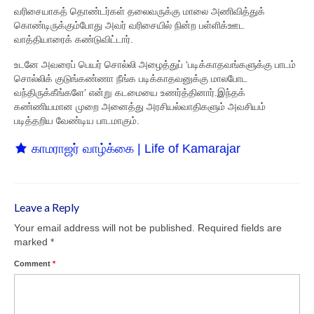
வரிசையாகத் தொண்டர்கள் தலைவருக்கு மாலை அணிவித்துக்
சிறப்பு பக்கங்கள்
கொண்டிருக்கும்போது அவர் வரிசையில் நின்ற பள்ளிக்ஊட
வாத்தியாரைக் கண்டுவிட்டார்.
மாணவர்களுக்கு
உடனே அவரைப் பெயர் சொல்லி அழைத்துப் ‘படிக்காதவங்களுக்கு பாடம்
சொல்லிக் குடுங்கண்ணா நீங்க படிக்காதவனுக்கு மாலபோட
மணி மொழிகள்
வந்திருக்கீங்களே’ என்று கடமையை உணர்த்தினார்.இந்தக்
கண்ணியமான முறை அனைத்து அரசியல்வாதிகளும் அவசியம்
கல்வி வள்ளல்
படித்தறிய வேண்டிய பாடமாகும்.
சோதனைகள்
காமராஜர் வாழ்க்கை | Life of Kamarajar
விருட்சம் வித்தானது
Perunthalaivar
Leave a Reply
Your email address will not be published.
Required fields are
marked
*
Comment
*