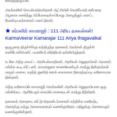
வைந்த்திருப்பார்.
கவிஞர்கள்
அவர்களின் செயல்பாடுகள்தான் ஆட்சியின் வெளிப்பாடு என்பதை
அழகாக உணர்ந்து அப்போதைக்கப்போது அழைத்துப் பாராட்ட
அரசியல்
வேண்டியவர்களைப் பாராட்டுவார்.
முதலமைச்சர்
கர்மவீரர் காமராஜர் : 111 அரிய தகவல்கள்!
KarmaVeerar Kamarajar 111 Ariya thagavalkal
திட்டங்கள்
ஒருமுறை திருச்சிக்கு வந்திருந்த தலைவர் அவர்கள் திருச்சி
பொற்கால ஆட்சி
கண்டோன்மென்ட் பயணியர் விடுதியல் தங்கியிருந்தார்.
தமிழ் வளர்ச்சி
உடனே அந்த மாவட்ட அரசியல்வாதிகள், அரசியல் அனுதாபிகள் அவரைப்
பார்க்க கூடி விட்டனர். காமராஜரை காணவேண்டிக் காத்து நின்றவர்கள்
எளிமை
பலரும் மாலை, கதர்த் துண்டு எனக் கைகளை நிறைத்தப்படி வரிசையாக
நின்றனர்.
சமூக நீதியாளர்
அந்த வரிசையில் காமராஜர் அவர்களின் அரசியல் அனுதாபியான ஒரு
பள்ளிக்கூட ஆசிரியரும் கையில் மாலையுடன் காத்து நிற்கிறார்.
நினைவுகள்
தலைவர் அறையை விட்டு தொண்டர்களைச் சந்திக்க வரவேற்பு
நினைவிடம்
அறைக்கு வந்து அனைவரையும் வணங்குகிறார. பதிலுக்கு அனைவரும்
வணங்குகின்றனர்.
மணி மண்டபம்