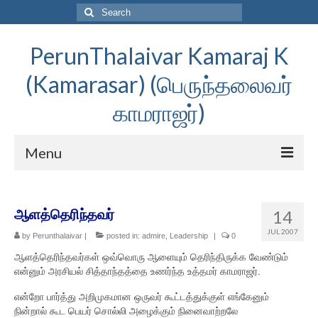
Search
for:
PerunThalaivar Kamaraj K
(Kamarasar) (பெருந்தலைவர்
காமராஜர்)
Menu
முகப்பு
ஆளத்தெரிந்தவர்
14
பெருந்தலைவர் காமராசர்
JUL 2007
by
Perunthalaivar
|
posted in:
admire
,
Leadership
|
0
வாழ்க்கை வரலாறு
ஆளத்தெரிந்தவர்கள் ஒவ்வொரு ஆளையும் தெரிந்திருக்க வேண்டும்
என்னும் அரசியல் சித்தாந்தத்தை உணர்ந்த உத்தமர் காமராஜர்.
பிறப்பு
என்றோ பார்த்து அறிமுகமான ஒருவர் கூட்டத்துக்குள் எங்கேனும்
கல்வி
நின்றால் கூட பெயர் சொல்லி அழைக்கும் நினைவாற்றலே